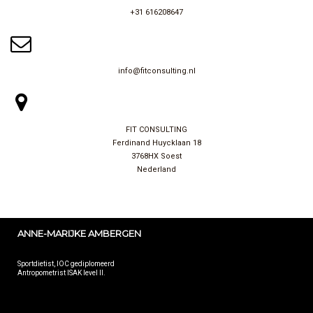
+31 616208647
info@fitconsulting.nl
FIT CONSULTING
Ferdinand Huycklaan 18
3768HX Soest
Nederland
ANNE-MARIJKE AMBERGEN
Sportdietist, IOC gediplomeerd
Antropometrist ISAK level II.